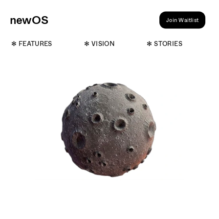
ne
wOS
Join Waitlist
✻ FEATURES
✻ VISION
✻ STORIES