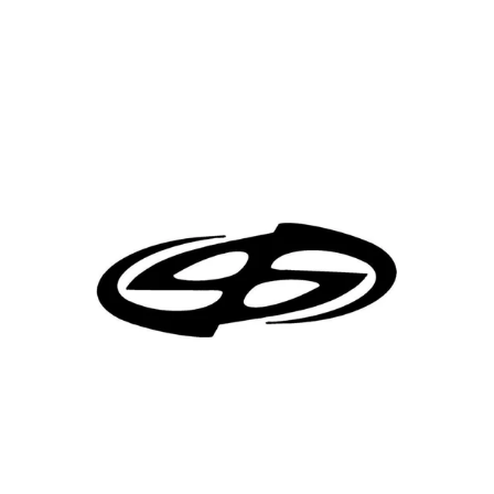
h
i
g
h
-
s
i
g
n
a
l
r
e
i
n
f
o
r
c
e
m
e
n
t
w
i
t
h
o
u
t
s
u
r
v
e
i
l
l
a
n
c
e
.
W
i
t
h
P
r
o
j
e
c
t
n
e
w
O
S
p
h
e
r
e
,
w
e
a
r
e