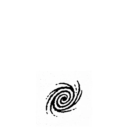
c
o
m
p
a
n
y
t
h
e
w
o
r
l
d
h
a
s
e
v
e
r
s
e
e
n
.
T
h
e
r
e
i
s
a
r
e
a
s
o
n
O
p
e
n
A
I
w
a
n
t
s
t
o
l
a
u
n
c
h
i
t
s
o
w
n
s
o
c
i
a
l
n
e
t
w
o
r
k
a
n
d
a
p
h
y
s
i
c
a
l
d
e
v
i
c
e
.
T
h
e
y
a
l
l
n
e
e
d
t
h
i
s
e
x
p
e
r
i
e
n
c
e
d
a
t
a
—
a
n
d
v
a
s
t
a
m
o
u
n
t
s
o
f
i
t
—
t
o
t
r
a
i
n
t
h
e
n
e
x
t
g
e
n
e
r
a
t
i
o
n
o
f
m
o
d
e
l
s
.
T
h
i
s
b
r
i
n
g
s
u
s
t
o
t
h
e
f
u
n
d
a
m
e
n
t
a
l
q
u
e
s
t
i
o
n
t
h
a
t
w
i
l
l
d
e
f
i
n
e
t
h
e
n
e
x
t
c
e
n
t
u
r
y
:
W
h
o
o
w
n
s
t
h
e
e
x
p
e
r
i
e
n
c
e
?