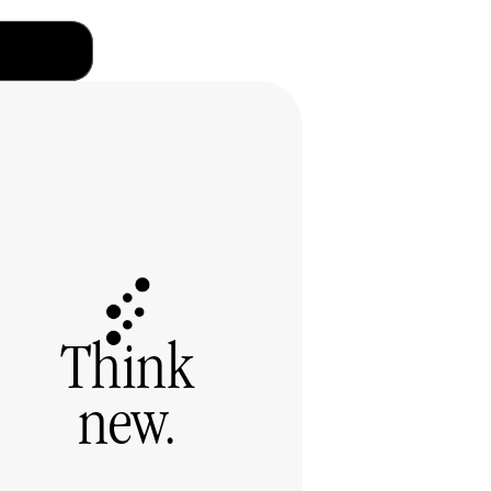
Think
new.